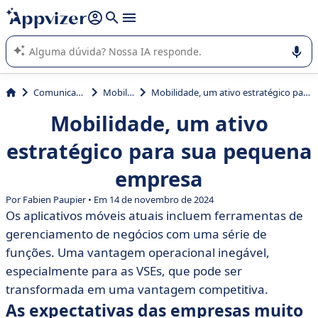
de nossa IA (várias linhas com
shift + enter
).
A IA do Appvizer o orienta no uso ou na seleção de software
SaaS para sua empresa.
Comunicação
Mobility
Mobilidade, um ativo estratégico para sua pequena empresa
Mobilidade, um ativo
estratégico para sua pequena
empresa
Por Fabien Paupier • Em 14 de novembro de 2024
Os aplicativos móveis atuais incluem ferramentas de
gerenciamento de negócios com uma série de
funções. Uma vantagem operacional inegável,
especialmente para as VSEs, que pode ser
transformada em uma vantagem competitiva.
As expectativas das empresas muito