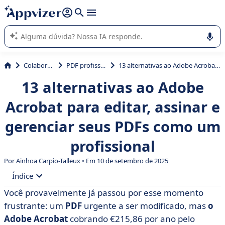
de nossa IA (várias linhas com
shift + enter
).
A IA do Appvizer o orienta no uso ou na seleção de software
SaaS para sua empresa.
Colaboração
PDF profissional
13 alternativas ao Adobe Acrobat para editar, assinar e gerenciar seus PDFs como um profissional
13 alternativas ao Adobe
Acrobat para editar, assinar e
gerenciar seus PDFs como um
profissional
Por Ainhoa Carpio-Talleux • Em 10 de setembro de 2025
Índice
Você provavelmente já passou por esse momento
• O que é o Adobe Acrobat?
frustrante: um
PDF
urgente a ser modificado, mas
o
• Por que considerar uma alternativa ao Adobe
Adobe Acrobat
cobrando €215,86 por ano pelo