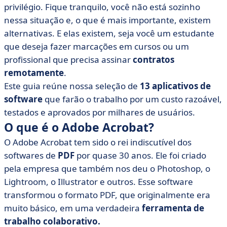
Acrobat?
privilégio. Fique tranquilo, você não está sozinho
nessa situação e, o que é mais importante, existem
• Tabela comparativa das 13 melhores alternativas ao
Adobe Acrobat
alternativas. E elas existem, seja você um estudante
que deseja fazer marcações em cursos ou um
• Nossas 13 principais alternativas ao Adobe Acrobat
profissional que precisa assinar
contratos
• Como escolher a alternativa certa para o Adobe
remotamente
.
Acrobat?
Este guia reúne nossa seleção de
13 aplicativos de
• O Adobe Acrobat é coisa do passado? Talvez sim... a
software
que farão o trabalho por um custo razoável,
escolha é sua
testados e aprovados por milhares de usuários.
O que é o Adobe Acrobat?
O Adobe Acrobat tem sido o rei indiscutível dos
softwares de
PDF
por quase 30 anos. Ele foi criado
pela empresa que também nos deu o Photoshop, o
Lightroom, o Illustrator e outros. Esse software
transformou o formato PDF, que originalmente era
muito básico, em uma verdadeira
ferramenta de
trabalho colaborativo.