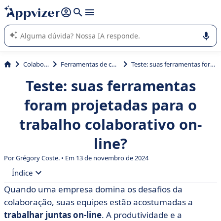
de nossa IA (várias linhas com
shift + enter
).
A IA do Appvizer o orienta no uso ou na seleção de software
SaaS para sua empresa.
Colaboração
Ferramentas de colaboração
Teste: suas ferramentas foram projetadas para o trabalho colaborativo on-line?
Teste: suas ferramentas
foram projetadas para o
trabalho colaborativo on-
line?
Por Grégory Coste. • Em 13 de novembro de 2024
Índice
Quando uma empresa domina os desafios da
• Para que são usadas as ferramentas de trabalho
colaboração, suas equipes estão acostumadas a
colaborativo on-line? Quais são os benefícios do
trabalhar juntas on-line
. A produtividade e a