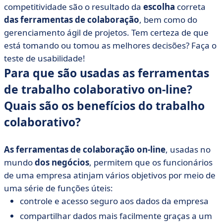
trabalho colaborativo?
competitividade são o resultado da
escolha
correta
• Testes específicos para trabalho colaborativo
das ferramentas de colaboração
, bem como do
• Os testes que caracterizam uma ferramenta de
gerenciamento ágil de projetos. Tem certeza de que
gerenciamento de projetos
está tomando ou tomou as melhores decisões? Faça o
teste de usabilidade!
• O teste definitivo: fazer tudo na mesma plataforma
de trabalho on-line
Para que são usadas as ferramentas
de trabalho colaborativo on-line?
Quais são os benefícios do trabalho
colaborativo?
As ferramentas de colaboração on-line
, usadas no
mundo
dos negócios
, permitem que os funcionários
de uma empresa atinjam vários objetivos por meio de
uma série de funções úteis:
controle e acesso seguro aos dados da empresa
compartilhar dados mais facilmente graças a um