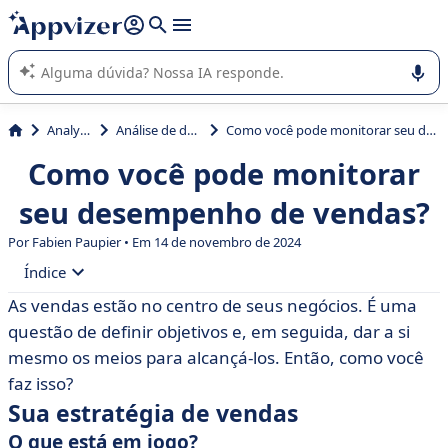
de nossa IA (várias linhas com
shift + enter
).
A IA do Appvizer o orienta no uso ou na seleção de software
SaaS para sua empresa.
Analytics
Análise de dados
Como você pode monitorar seu desempenho de vendas?
Como você pode monitorar
seu desempenho de vendas?
Por Fabien Paupier • Em 14 de novembro de 2024
Índice
As vendas estão no centro de seus negócios. É uma
• Sua estratégia de vendas
questão de definir objetivos e, em seguida, dar a si
• Seus objetivos de vendas
mesmo os meios para alcançá-los. Então, como você
faz isso?
• Direção: as chaves para o monitoramento
Sua estratégia de vendas
• Baixe um modelo de plano de ação de vendas
O que está em jogo?