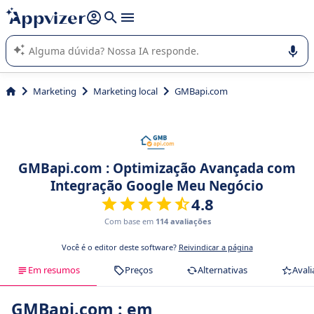
de nossa IA (várias linhas com
shift + enter
).
A IA do Appvizer o orienta no uso ou na seleção de software
SaaS para sua empresa.
Marketing
Marketing local
GMBapi.com
GMBapi.com : Optimização Avançada com
Integração Google Meu Negócio
4.8
Com base em
114 avaliações
Você é o editor deste software?
Reivindicar a página
Em resumos
Preços
Alternativas
Avali
GMBapi.com : em