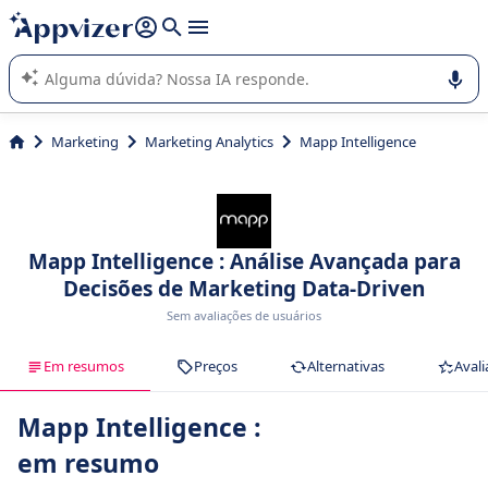
de nossa IA (várias linhas com
shift + enter
).
A IA do Appvizer o orienta no uso ou na seleção de software
SaaS para sua empresa.
Marketing
Marketing Analytics
Mapp Intelligence
Mapp Intelligence : Análise Avançada para
Decisões de Marketing Data-Driven
Sem avaliações de usuários
Em resumos
Preços
Alternativas
Avali
Mapp Intelligence :
em resumo