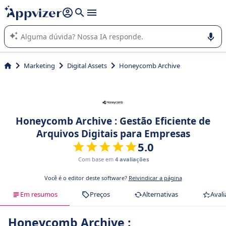
de nossa IA (várias linhas com
shift + enter
).
A IA do Appvizer o orienta no uso ou na seleção de software
SaaS para sua empresa.
Marketing
Digital Assets
Honeycomb Archive
Honeycomb Archive : Gestão Eficiente de
Arquivos Digitais para Empresas
5.0
Com base em
4 avaliações
Você é o editor deste software?
Reivindicar a página
Em resumos
Preços
Alternativas
Avali
Honeycomb Archive :