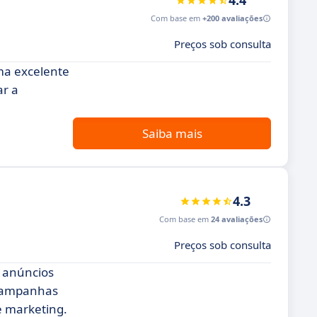
4.4
Com base em
+200 avaliações
Preços sob consulta
ma excelente
ar a
Saiba mais
4.3
Com base em
24 avaliações
Preços sob consulta
 anúncios
e campanhas
e marketing.