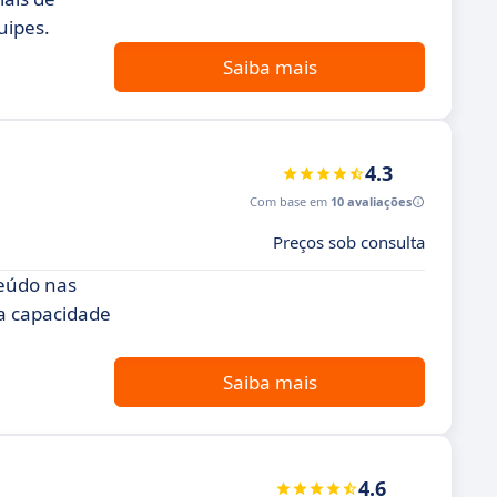
uipes.
Saiba mais
4.3
Com base em
10 avaliações
Preços sob consulta
teúdo nas
ua capacidade
Saiba mais
4.6