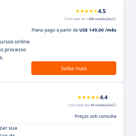
4.5
Com base em
+200 avaliações
Plano pago a partir de
US$ 149,00 /mês
cursos online
 o processo
a.
Saiba mais
4.4
Com base em
48 avaliações
Preços sob consulta
zar sua
iais de