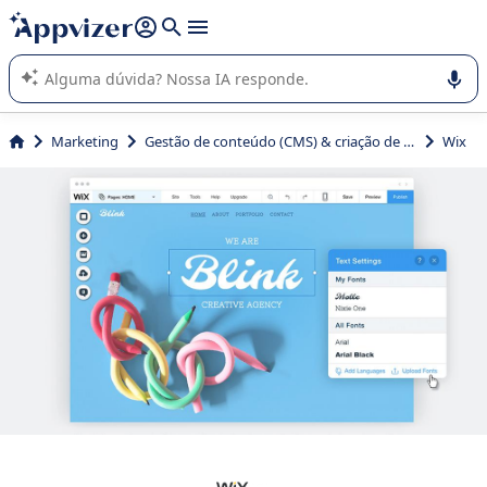
de nossa IA (várias linhas com
shift + enter
).
A IA do Appvizer o orienta no uso ou na seleção de software
SaaS para sua empresa.
Marketing
Gestão de conteúdo (CMS) & criação de site
Wix