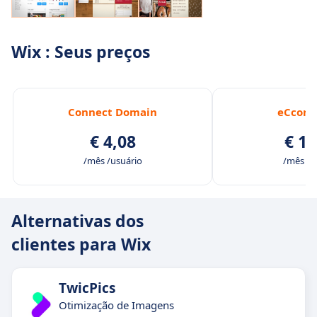
Wix : Seus preços
Connect Domain
eCcom
€ 4,08
€ 16
/mês /usuário
/mês /u
Alternativas dos
clientes para Wix
TwicPics
Otimização de Imagens