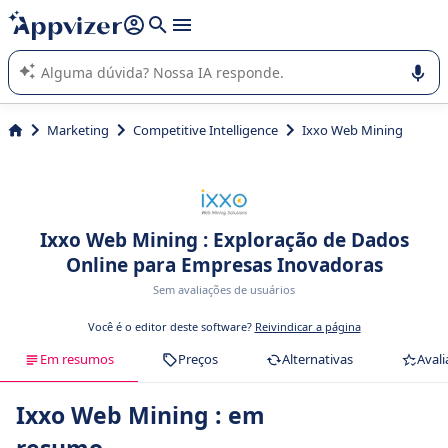
de nossa IA (várias linhas com
shift + enter
).
A IA do Appvizer o orienta no uso ou na seleção de software
SaaS para sua empresa.
Marketing
Competitive Intelligence
Ixxo Web Mining
Ixxo Web Mining : Exploração de Dados
Online para Empresas Inovadoras
Sem avaliações de usuários
Você é o editor deste software?
Reivindicar a página
Em resumos
Preços
Alternativas
Avali
Ixxo Web Mining : em