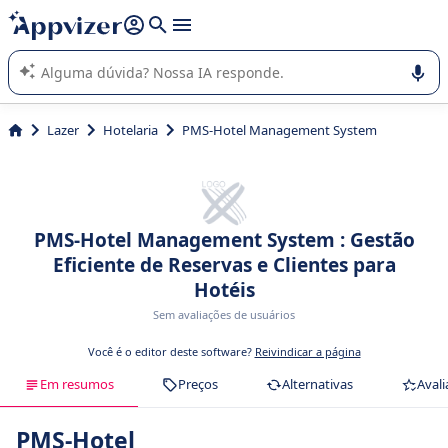
de nossa IA (várias linhas com
shift + enter
).
A IA do Appvizer o orienta no uso ou na seleção de software
SaaS para sua empresa.
Lazer
Hotelaria
PMS-Hotel Management System
PMS-Hotel Management System : Gestão
Eficiente de Reservas e Clientes para
Hotéis
Sem avaliações de usuários
Você é o editor deste software?
Reivindicar a página
Em resumos
Preços
Alternativas
Avali
PMS-Hotel