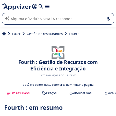
de nossa IA (várias linhas com
shift + enter
).
A IA do Appvizer o orienta no uso ou na seleção de software
SaaS para sua empresa.
Lazer
Gestão de restaurantes
Fourth
Fourth : Gestão de Recursos com
Eficiência e Integração
Sem avaliações de usuários
Você é o editor deste software?
Reivindicar a página
Em resumos
Preços
Alternativas
Avali
Fourth : em resumo