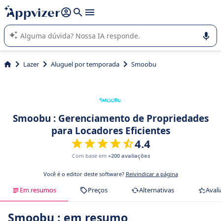
de nossa IA (várias linhas com
shift + enter
).
A IA do Appvizer o orienta no uso ou na seleção de software
SaaS para sua empresa.
Lazer
Aluguel por temporada
Smoobu
Smoobu : Gerenciamento de Propriedades
para Locadores Eficientes
4.4
Com base em
+200 avaliações
Você é o editor deste software?
Reivindicar a página
Em resumos
Preços
Alternativas
Avali
Smoobu : em resumo