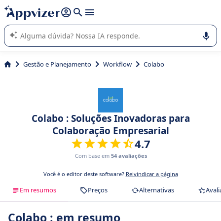
de nossa IA (várias linhas com
shift + enter
).
A IA do Appvizer o orienta no uso ou na seleção de software
SaaS para sua empresa.
Gestão e Planejamento
Workflow
Colabo
Colabo : Soluções Inovadoras para
Colaboração Empresarial
4.7
Com base em
54 avaliações
Você é o editor deste software?
Reivindicar a página
Em resumos
Preços
Alternativas
Avali
Colabo : em resumo