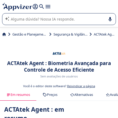
de nossa IA (várias linhas com
shift + enter
).
A IA do Appvizer o orienta no uso ou na seleção de software
SaaS para sua empresa.
Gestão e Planejamento
Segurança & Vigilância
ACTAtek Agent
ACTAtek Agent : Biometria Avançada para
Controle de Acesso Eficiente
Sem avaliações de usuários
Você é o editor deste software?
Reivindicar a página
Em resumos
Preços
Alternativas
Avali
ACTAtek Agent : em