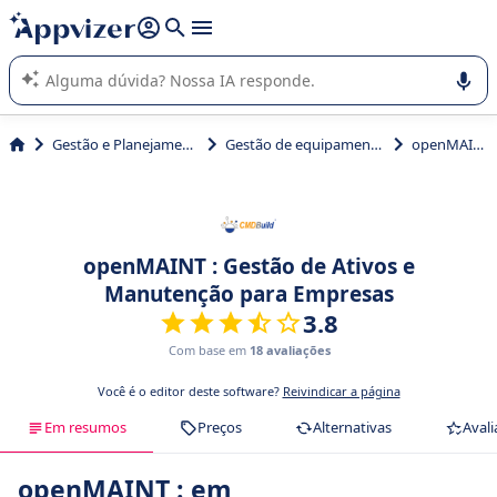
de nossa IA (várias linhas com
shift + enter
).
A IA do Appvizer o orienta no uso ou na seleção de software
SaaS para sua empresa.
Gestão e Planejamento
Gestão de equipamentos
openMAINT
openMAINT : Gestão de Ativos e
Manutenção para Empresas
3.8
Com base em
18 avaliações
Você é o editor deste software?
Reivindicar a página
Em resumos
Preços
Alternativas
Avali
openMAINT : em