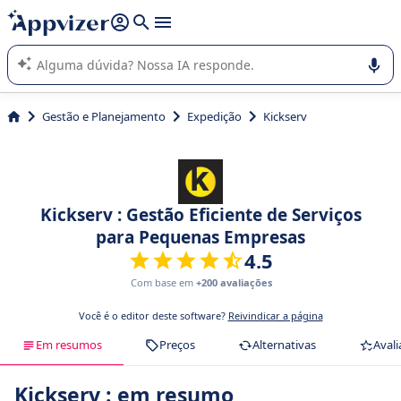
de nossa IA (várias linhas com
shift + enter
).
A IA do Appvizer o orienta no uso ou na seleção de software
SaaS para sua empresa.
Gestão e Planejamento
Expedição
Kickserv
Kickserv : Gestão Eficiente de Serviços
para Pequenas Empresas
4.5
Com base em
+200 avaliações
Você é o editor deste software?
Reivindicar a página
Em resumos
Preços
Alternativas
Avali
Kickserv : em resumo