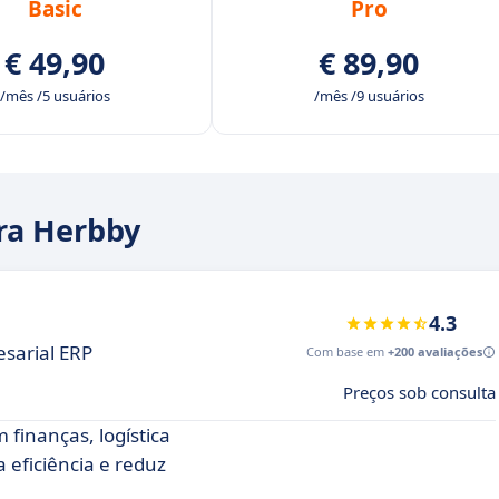
Basic
Pro
€ 49,90
€ 89,90
/mês /5 usuários
/mês /9 usuários
ara Herbby
4.3
sarial ERP
Com base em
+200 avaliações
Preços sob consulta
finanças, logística
eficiência e reduz