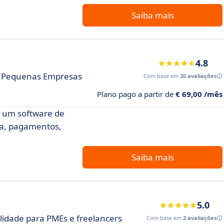
Saiba mais
4.8
ra Pequenas Empresas
Com base em
20 avaliações
Plano pago a partir de
€ 69,00 /mês
m um software de
ixa, pagamentos,
Saiba mais
5.0
lidade para PMEs e freelancers
Com base em
2 avaliações