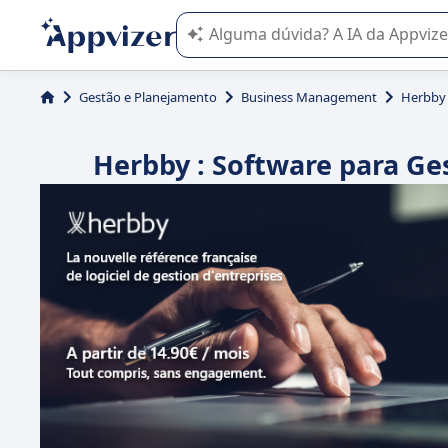
A IA do Appvizer o orienta no uso o
Gestão e Planejamento
Business Management
Herbby
Herbby : Software para Ges