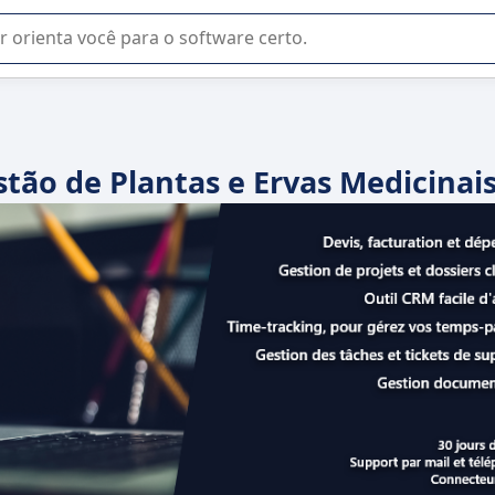
u na seleção de software SaaS para sua empresa.
tão de Plantas e Ervas Medicinai