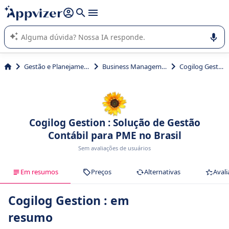
de nossa IA (várias linhas com
shift + enter
).
A IA do Appvizer o orienta no uso ou na seleção de software
SaaS para sua empresa.
Gestão e Planejamento
Business Management
Cogilog Gestion
Cogilog Gestion : Solução de Gestão
Contábil para PME no Brasil
Sem avaliações de usuários
Em resumos
Preços
Alternativas
Avali
Cogilog Gestion : em
resumo