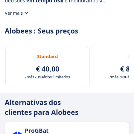
decisões
em tempo real
e melhorando
a
comunicação
dentro da empresa.
Ver mais
Alobees : Seus preços
Standard
Pr
€ 40,00
€ 80
/mês /usuários ilimitados
/mês /usuário
Alternativas dos
clientes para Alobees
ProGBat