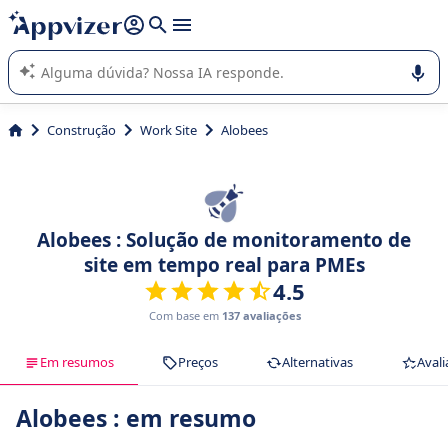
de nossa IA (várias linhas com
shift + enter
).
A IA do Appvizer o orienta no uso ou na seleção de software
SaaS para sua empresa.
Construção
Work Site
Alobees
Alobees : Solução de monitoramento de
site em tempo real para PMEs
4.5
Com base em
137 avaliações
Em resumos
Preços
Alternativas
Avali
Alobees : em resumo