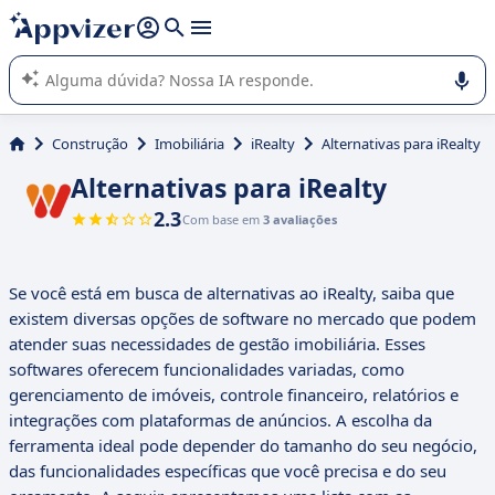
de nossa IA (várias linhas com
shift + enter
).
A IA do Appvizer o orienta no uso ou na seleção de software
SaaS para sua empresa.
Construção
Imobiliária
iRealty
Alternativas para iRealty
Alternativas para iRealty
2.3
Com base em
3 avaliações
Se você está em busca de alternativas ao iRealty, saiba que
existem diversas opções de software no mercado que podem
atender suas necessidades de gestão imobiliária. Esses
softwares oferecem funcionalidades variadas, como
gerenciamento de imóveis, controle financeiro, relatórios e
integrações com plataformas de anúncios. A escolha da
ferramenta ideal pode depender do tamanho do seu negócio,
das funcionalidades específicas que você precisa e do seu