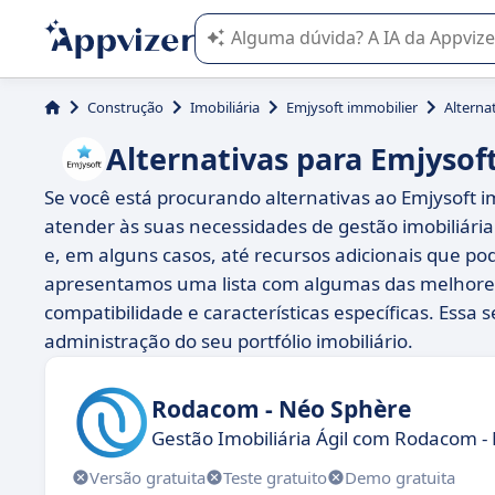
A IA do Appvizer o orienta no uso o
Construção
Imobiliária
Emjysoft immobilier
Alterna
Alternativas para Emjysof
Se você está procurando alternativas ao Emjysoft 
atender às suas necessidades de gestão imobiliári
e, em alguns casos, até recursos adicionais que po
apresentamos uma lista com algumas das melhores 
compatibilidade e características específicas. Essa 
administração do seu portfólio imobiliário.
Rodacom - Néo Sphère
Gestão Imobiliária Ágil com Rodacom -
Versão gratuita
Teste gratuito
Demo gratuita