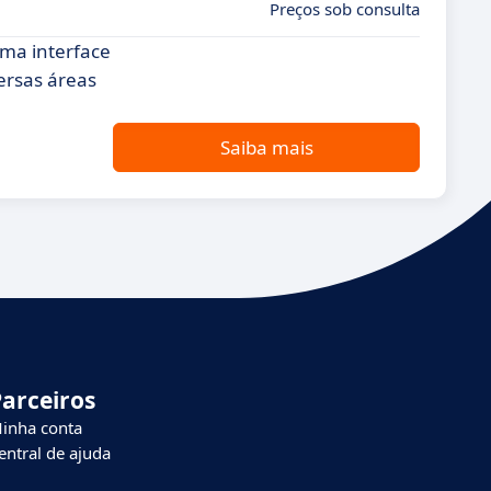
Preços sob consulta
ma interface
ersas áreas
Saiba mais
Parceiros
inha conta
entral de ajuda