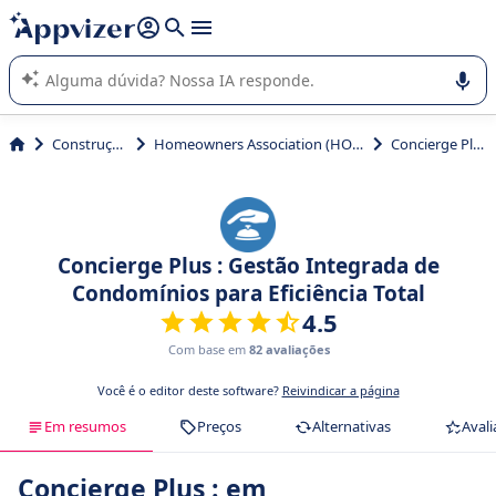
de nossa IA (várias linhas com
shift + enter
).
A IA do Appvizer o orienta no uso ou na seleção de software
SaaS para sua empresa.
Construção
Homeowners Association (HOA)
Concierge Plus
Concierge Plus : Gestão Integrada de
Condomínios para Eficiência Total
4.5
Com base em
82 avaliações
Você é o editor deste software?
Reivindicar a página
Em resumos
Preços
Alternativas
Avali
Concierge Plus : em