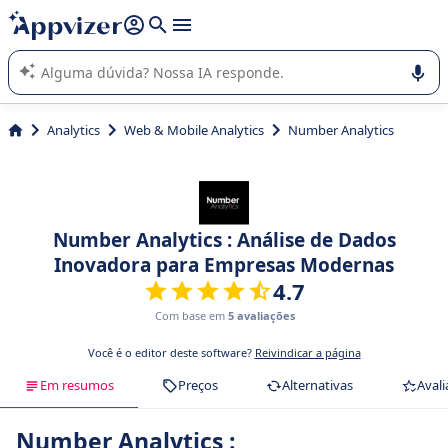
de nossa IA (várias linhas com
shift + enter
).
A IA do Appvizer o orienta no uso ou na seleção de software
SaaS para sua empresa.
Analytics
Web & Mobile Analytics
Number Analytics
Number Analytics : Análise de Dados
Inovadora para Empresas Modernas
4.7
Com base em
5 avaliações
Você é o editor deste software?
Reivindicar a página
Em resumos
Preços
Alternativas
Avali
Number Analytics :