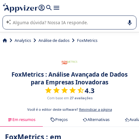
de nossa IA (várias linhas com
shift + enter
).
A IA do Appvizer o orienta no uso ou na seleção de software
SaaS para sua empresa.
Analytics
Análise de dados
FoxMetrics
FoxMetrics : Análise Avançada de Dados
para Empresas Inovadoras
4.3
Com base em
27 avaliações
Você é o editor deste software?
Reivindicar a página
Em resumos
Preços
Alternativas
Avali
FoxMetrics : em