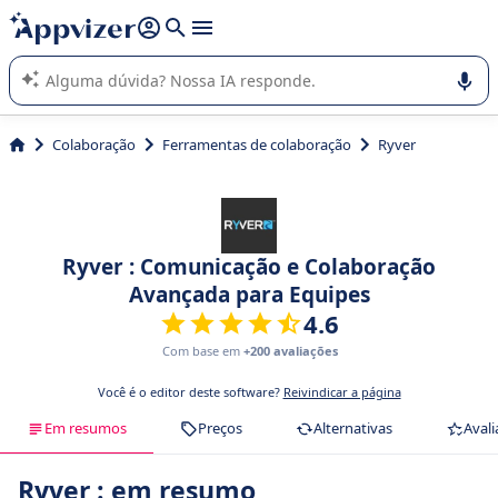
de nossa IA (várias linhas com
shift + enter
).
A IA do Appvizer o orienta no uso ou na seleção de software
SaaS para sua empresa.
Colaboração
Ferramentas de colaboração
Ryver
Ryver : Comunicação e Colaboração
Avançada para Equipes
4.6
Com base em
+200 avaliações
Você é o editor deste software?
Reivindicar a página
Em resumos
Preços
Alternativas
Avali
Ryver : em resumo