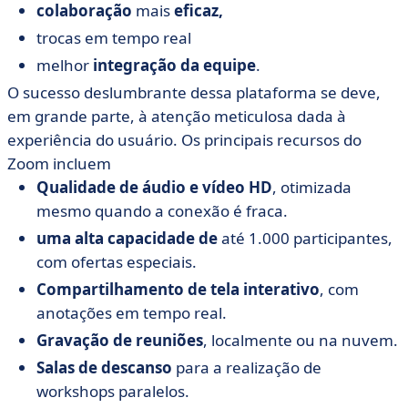
grande escala
colaboração
mais
eficaz,
• ClickMeeting: para treinamento on-line e webinars
trocas em tempo real
educacionais
melhor
integração da equipe
.
• ON24: para marketing B2B e geração de leads
O sucesso deslumbrante dessa plataforma se deve,
• Como escolher o software de videoconferência certo
em grande parte, à atenção meticulosa dada à
para suas necessidades?
experiência do usuário. Os principais recursos do
• A única fórmula secreta: coloque suas necessidades
Zoom incluem
em primeiro lugar
Qualidade de áudio e vídeo HD
, otimizada
mesmo quando a conexão é fraca.
uma alta capacidade de
até 1.000 participantes,
com ofertas especiais.
Compartilhamento de tela interativo
, com
anotações em tempo real.
Gravação de reuniões
, localmente ou na nuvem.
Salas de descanso
para a realização de
workshops paralelos.