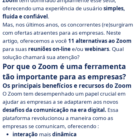
Zoom
tem dominado amplamente esse setor,
• Google Meet no Google Workspace: uma solução
oferecendo uma experiência de usuário
simples,
altamente intuitiva
fluida e confiável
.
Mas, nos últimos anos, os concorrentes (re)surgiram
• Microsoft Teams: a ferramenta perfeita para o pacote
Microsoft 365
com ofertas atraentes para as empresas. Neste
artigo, oferecemos a você
11 alternativas ao Zoom
• Zoho Meeting: comunicação segura por vídeo
para suas
reuniões on-line
e/ou
webinars
. Qual
• Livestorm: a ferramenta francesa de comunicação por
solução chamará sua atenção?
vídeo
Por que o Zoom é uma ferramenta
• BlueJeans: vídeo de altíssima qualidade
tão importante para as empresas?
• GoToMeeting: produtividade em formato de vídeo
Os principais benefícios e recursos do Zoom
• Cisco Webex: um aliado para a colaboração em
O Zoom tem desempenhado um papel crucial em
equipe
ajudar as empresas a se adaptarem aos novos
• Jitsi: videoconferência acessível e de código aberto
desafios da comunicação na era digital.
Essa
• Adobe Connect: para reuniões virtuais versáteis
plataforma revolucionou a maneira como as
• Por meio do qual: uso simples e personalizável
empresas se comunicam, oferecendo :
• Ringcentral events: organize eventos virtuais em
interação
mais
dinâmica