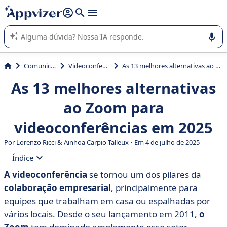
de nossa IA (várias linhas com
shift + enter
).
A IA do Appvizer o orienta no uso ou na seleção de software
SaaS para sua empresa.
Comunicação
Videoconferência
As 13 melhores alternativas ao Zoom para videoconferências em 2025
As 13 melhores alternativas
ao Zoom para
videoconferências em 2025
Por Lorenzo Ricci & Ainhoa Carpio-Talleux • Em 4 de julho de 2025
Índice
A videoconferência
se tornou um dos pilares da
• Por que o Zoom é uma ferramenta tão importante
colaboração empresarial
, principalmente para
para as empresas?
equipes que trabalham em casa ou espalhadas por
• As 13 melhores alternativas ao Zoom (tabela de
vários locais. Desde o seu lançamento em 2011,
o
comparação)