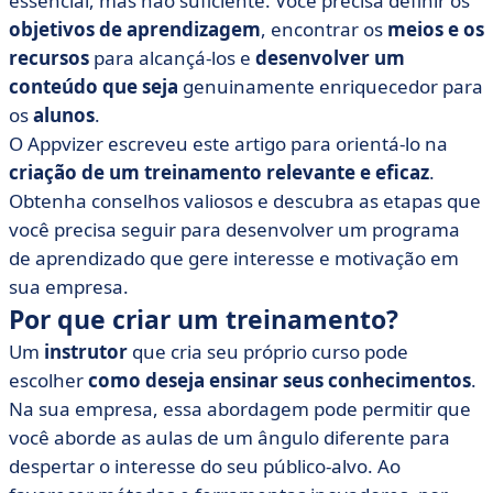
essencial, mas não suficiente. Você precisa definir os
envolvente
objetivos de aprendizagem
, encontrar os
meios e os
• Que ferramentas você pode usar para ajudar a criar
recursos
para alcançá-los e
desenvolver um
seu curso de treinamento?
conteúdo que seja
genuinamente enriquecedor para
• Criação de um curso de treinamento: em poucas
os
alunos
.
palavras
O Appvizer escreveu este artigo para orientá-lo na
criação de um treinamento relevante e eficaz
.
Obtenha conselhos valiosos e descubra as etapas que
você precisa seguir para desenvolver um programa
de aprendizado que gere interesse e motivação em
sua empresa.
Por que criar um treinamento?
Um
instrutor
que cria seu próprio curso pode
escolher
como deseja ensinar seus conhecimentos
.
Na sua empresa, essa abordagem pode permitir que
você aborde as aulas de um ângulo diferente para
despertar o interesse do seu público-alvo. Ao