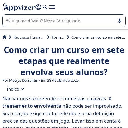
de nossa IA (várias linhas com
shift + enter
).
A IA do Appvizer o orienta no uso ou na seleção de software
SaaS para sua empresa.
Recursos Humanos (RH)
Formação
Como criar um curso em sete etapas que realmente envolva seus alunos?
Como criar um curso em sete
etapas que realmente
envolva seus alunos?
Por
Maëlys De Santis
• Em 28 de abril de 2025
Índice
Não vamos surpreendê-lo com estas palavras:
o
• Por que criar um treinamento?
treinamento envolvente
não pode ser improvisado.
• 7 etapas para criar um curso de treinamento
Sua criação exige muita reflexão e uma definição
precisa das questões em jogo. Levar isso em conta é
• 6 práticas recomendadas para criar um treinamento