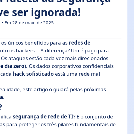
ve ser ignorada!
s
• Em 28 de maio de 2025
o os únicos benefícios para as
redes de
anto os hackers... A diferença? Um é pago para
s. Os ataques estão cada vez mais direcionados
e dia zero
). Os dados corporativos confidenciais
sta
e cada
hack sofisticado
está uma rede mal
alidade, este artigo o guiará pelas próximas
ra
.
?
nifica
segurança de rede de TI
? É o conjunto de
s para proteger os três pilares fundamentais de