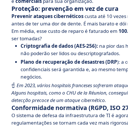
e
comerciais
para sua organização.
Proteção: prevenção em vez de cura
Prevenir ataques cibernéticos
custa até 10 vezes 
antes de ter uma dor de dente. É mais barato e dó
Em média, esse custo de reparo é faturado em
100
ser tomadas?
Criptografia de dados (AES-256):
na pior das 
não poderão ser lidos ou descriptografados.
Plano de recuperação de desastres (DRP
): a
confidenciais será garantida e, ao mesmo temp
negócios.
☝️
Em 2023, vários hospitais franceses sofreram ataq
Alguns hospitais, como o CHU de la Réunion, consegu
detecção precoce de um ataque cibernético.
Conformidade normativa (RGPD, ISO 270
O sistema de defesa da infraestrutura de TI é agor
regulamentações se tornam cada vez mais rigorosa