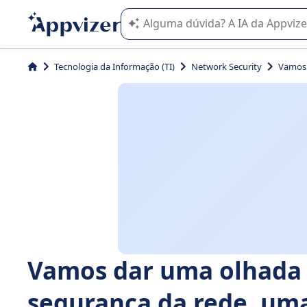
A IA do Appvizer o orienta no uso o
Tecnologia da Informação (TI)
Network Security
Vamos 
Vamos dar uma olhada 
segurança da rede, um