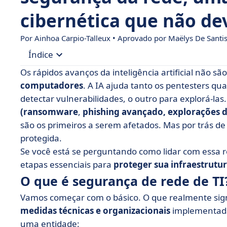
cibernética que não de
Por Ainhoa Carpio-Talleux • Aprovado por
Maëlys De Santi
Índice
Os rápidos avanços da inteligência artificial não sã
• O que é segurança de rede de TI?
computadores
. A IA ajuda tanto os pentesters qu
detectar vulnerabilidades, o outro para explorá-la
• Como funciona a segurança da rede?
(ransomware
,
phishing avançado,
explorações d
• Os benefícios de uma segurança de rede robu
são os primeiros a serem afetados. Mas por trás d
• Os 6 tipos de segurança de rede
protegida.
Se você está se perguntando como lidar com essa re
• Quais ferramentas podem ajudar você?
etapas essenciais para
proteger sua infraestrutu
• Segurança de TI em poucas palavras!
O que é segurança de rede de TI
Vamos começar com o básico. O que realmente sig
medidas técnicas e organizacionais
implementada
uma entidade: