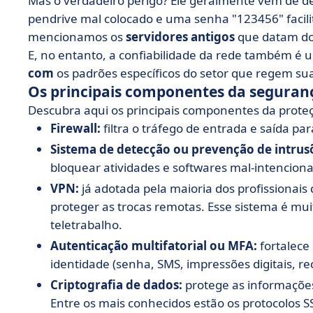
Mas o verdadeiro perigo? Ele geralmente vem de d
pendrive mal colocado e uma senha "123456" facili
mencionamos os
servidores antigos
que datam do
E, no entanto, a confiabilidade da rede também é 
com
os padrões específicos do setor que regem su
Os principais componentes da seguran
Descubra aqui os principais componentes da prote
Firewall:
filtra o tráfego de entrada e saída pa
Sistema de detecção ou prevenção de intrusõ
bloquear atividades e softwares mal-intencion
VPN:
já adotada pela maioria dos profissionais
proteger as trocas remotas. Esse sistema é mui
teletrabalho.
Autenticação multifatorial ou MFA:
fortalece
identidade (senha, SMS, impressões digitais, re
Criptografia de dados:
protege as informações
Entre os mais conhecidos estão os protocolos SS