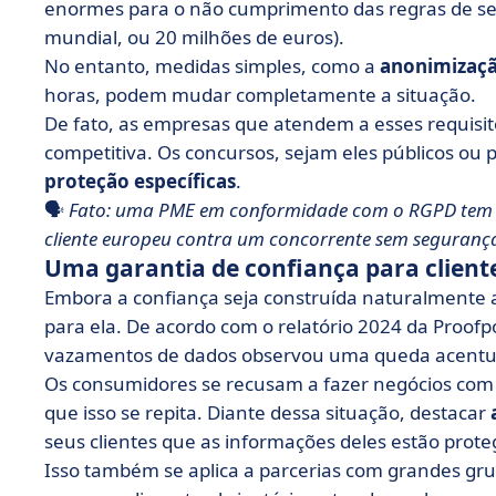
enormes para o não cumprimento das regras de se
mundial, ou 20 milhões de euros).
No entanto, medidas simples, como a
anonimizaçã
horas, podem mudar completamente a situação.
De fato, as empresas que atendem a esses requis
competitiva. Os concursos, sejam eles públicos o
proteção específicas
.
🗣️
Fato: uma PME em conformidade com o RGPD tem t
cliente europeu contra um concorrente sem seguranç
Uma garantia de confiança para cliente
Embora a confiança seja construída naturalmente 
para ela. De acordo com o relatório 2024 da Proof
vazamentos de dados observou uma queda acentua
Os consumidores se recusam a fazer negócios co
que isso se repita. Diante dessa situação, destacar
seus clientes que as informações deles estão prote
Isso também se aplica a parcerias com grandes grup