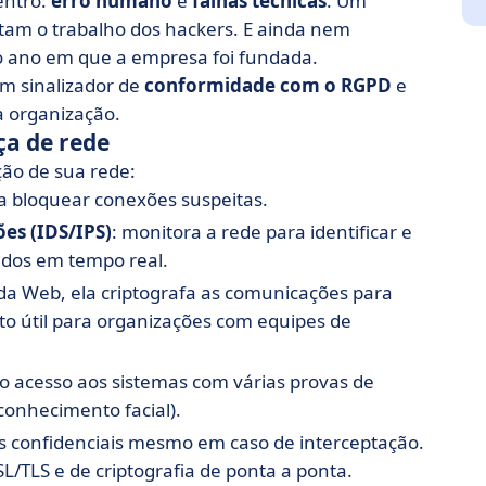
entro:
erro humano
e
falhas técnicas
. Um
tam o trabalho dos hackers. E ainda nem
 ano em que a empresa foi fundada.
um sinalizador de
conformidade com o RGPD
e
a organização.
ça de rede
ção de sua rede:
ra bloquear conexões suspeitas.
es (IDS/IPS)
: monitora a rede para identificar e
ados em tempo real.
 da Web, ela criptografa as comunicações para
to útil para organizações com equipes de
 o acesso aos sistemas com várias provas de
conhecimento facial).
 confidenciais mesmo em caso de interceptação.
L/TLS e de criptografia de ponta a ponta.