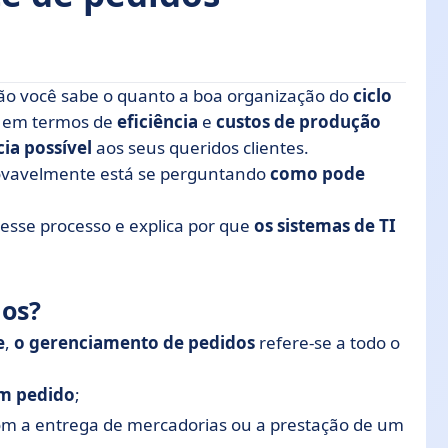
ntão você sabe o quanto a boa organização do
ciclo
o em termos de
eficiência
e
custos de produção
ia possível
aos seus queridos clientes.
importante?
rovavelmente está se perguntando
como pode
dos?
desse processo e explica por que
os sistemas de TI
nciamento de pedidos? 8 práticas
dos?
s!
e
,
o gerenciamento de pedidos
refere-se a todo o
um pedido
;
com a entrega de mercadorias ou a prestação de um