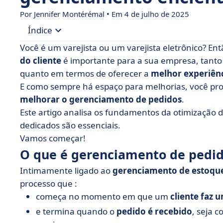
Por
Jennifer Montérémal
• Em 4 de julho de 2025
Índice
Você é um varejista ou um varejista eletrônico? E
• O que é gerenciamento de pedidos?
do cliente
é importante para a sua empresa, tant
quanto em termos de oferecer a
melhor experiênc
• Por que um bom gerenciamento de pedidos é 
E como sempre há espaço para melhorias, você p
• Os 6 estágios do gerenciamento de pedidos
melhorar o gerenciamento de pedidos
.
• O que é um sistema de gerenciamento de pedi
Este artigo analisa os fundamentos da otimização 
dedicados são essenciais.
• Como você pode otimizar seu processo de gere
Vamos começar!
recomendadas a serem lembradas
O que é gerenciamento de pedi
• Gerenciamento de pedidos em poucas palavra
Intimamente ligado ao
gerenciamento de estoqu
processo que :
começa no momento em que um
cliente faz 
e termina quando o
pedido é recebido
, seja 