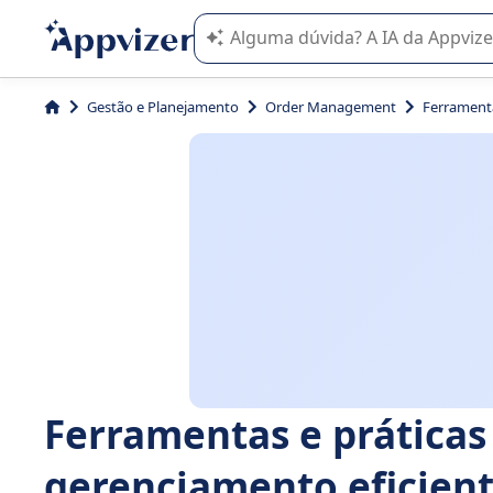
A IA do Appvizer o orienta no uso o
Gestão e Planejamento
Order Management
Ferramenta
Ferramentas e prática
gerenciamento eficient